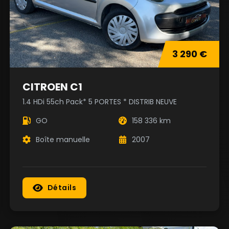
3 290 €
CITROEN C1
1.4 HDi 55ch Pack* 5 PORTES * DISTRIB NEUVE
GO
158 336 km
Boîte manuelle
2007
Détails