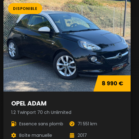
DISPONIBLE
8 990 €
OPEL ADAM
1.2 Twinport 70 ch Unlimited
Essence sans plomb
71 551 km
Boîte manuelle
2017