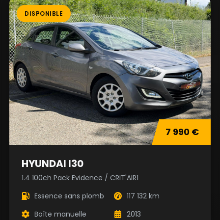
DISPONIBLE
7 990 €
HYUNDAI I30
1.4 100ch Pack Evidence / CRIT'AIR1
Essence sans plomb
117 132 km
Boîte manuelle
2013