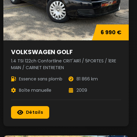
6 990 €
VOLKSWAGEN GOLF
1.4 TSI 122ch Confortline CRIT'AIR1 / 5PORTES / 1ERE
MAIN / CARNET ENTRETIEN
Essence sans plomb
81 866 km
Boîte manuelle
2009
Détails