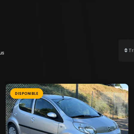
Tri
us
DISPONIBLE