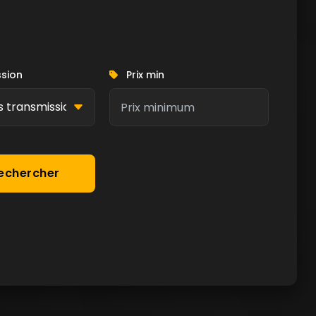
sion
Prix min
echercher
Couleur