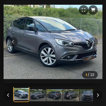
1
/
23