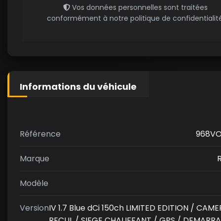
Vos données personnelles sont traitées
conformément à notre politique de confidentialité
Informations du véhicule
Référence
968VO
Marque
Modèle
Version
IV 1.7 Blue dCi 150ch LIMITED EDITION / CAM
RECUL / SIEGE CHAUFFANT / GPS / DEMARR