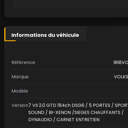
Informations du véhicule
Référence
968VO
Marque
VOLK
Modèle
Version
7 VII 2.0 GTD 184ch DSG6 / 5 PORTES / SPO
SOUND / BI-XENON /SIEGES CHAUFFANTS /
DYNAUDIO / CARNET ENTRETIEN