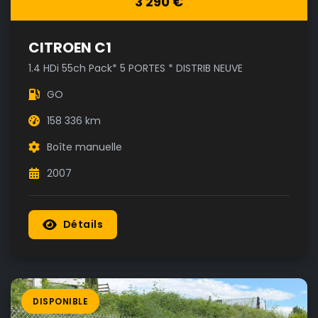
3 290 €
CITROEN C1
1.4 HDi 55ch Pack* 5 PORTES * DISTRIB NEUVE
GO
158 336 km
Boîte manuelle
2007
Détails
DISPONIBLE