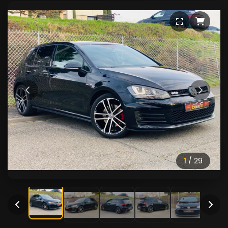
1
/
29