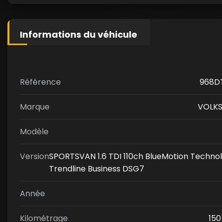
Informations du véhicule
Référence
968D
Marque
VOLK
Modèle
Version
SPORTSVAN 1.6 TDI 110ch BlueMotion Techno
Trendline Business DSG7
Année
Kilométrage
150