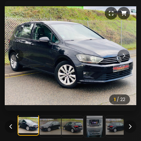
1
/
22